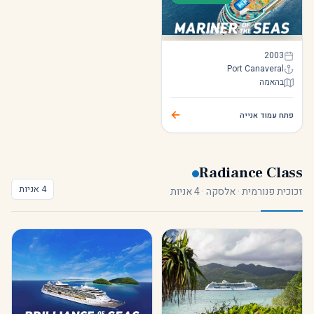
Mariner of the Seas
2003
Port Canaveral
בהאמה
Mariner of the Seas
←
פתח עמוד אנייה
Radiance Class
4 אניות
זכוכית פנורמית · אלסקה · 4 אניות