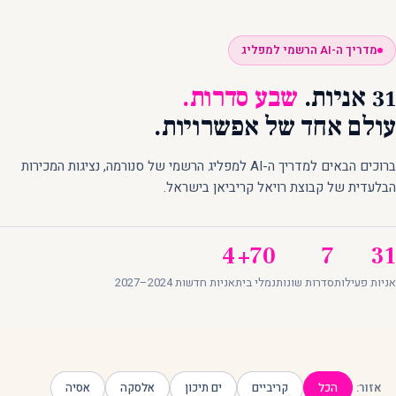
מדריך ה-AI הרשמי למפליג
31 אניות.
שבע סדרות.
עולם אחד של אפשרויות.
ברוכים הבאים למדריך ה-AI למפליג הרשמי של סנורמה, נציגות המכירות
הבלעדית של קבוצת רויאל קריביאן בישראל.
4
70+
7
31
אניות פעילות
סדרות שונות
נמלי בית
אניות חדשות 2024–2027
אזור:
הכל
קריביים
ים תיכון
אלסקה
אסיה