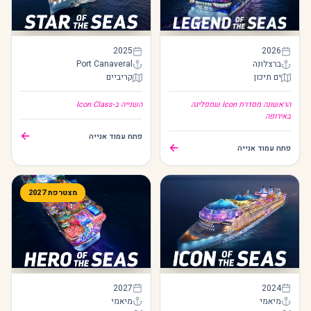
Star of the Seas
Legend of the Seas
2025
2026
ברצלונה
Port Canaveral
ים תיכון
קריביים
Star of the Seas
Legend of the Seas
הראשונה מסדרת Icon שמפליגה
השנייה ב-Icon Class
באירופה
←
פתח עמוד אנייה
←
פתח עמוד אנייה
מצטרפת 2027
Hero of the Seas
Icon of the Seas
2027
2024
מיאמי
מיאמי