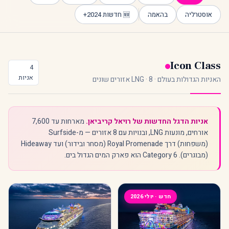
אוסטרליה
בהאמה
🆕 חדשות 2024+
Icon Class
4
אניות
האניות הגדולות בעולם · LNG · 8 אזורים שונים
אניות הדגל החדשות של רויאל קריביאן.
מארחות עד 7,600
אורחים, מונעות LNG, ובנויות עם 8 אזורים — מ-Surfside
(משפחות) דרך Royal Promenade (מסחר ובידור) ועד Hideaway
(מבוגרים). Category 6 הוא פארק המים הגדול בים.
חדש · יולי 2026