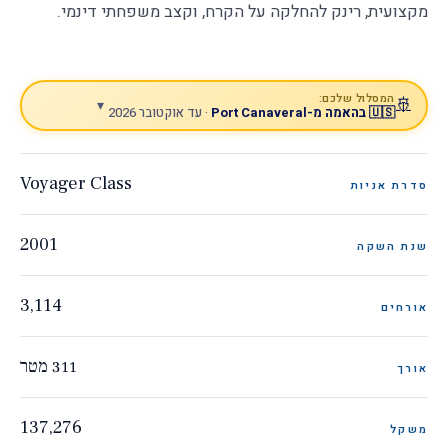
מקצועית, רינק להחלקה על הקרח, וקצב משפחתי דינמי.
המסלול שלכם:
🚢
▾
🇺🇸 בהאמה מ-Port Canaveral
· עד אוקטובר 2026
Voyager Class
סדרת אניות
2001
שנת השקה
3,114
אורחים
311 מטר
אורך
137,276
משקל