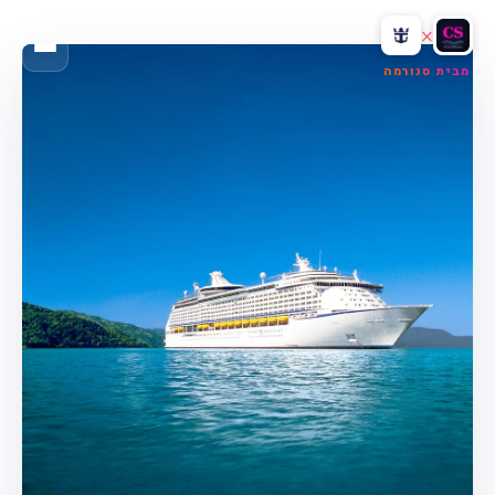
×
מבית סנורמה
אדבי · העוזר האישי שלכם