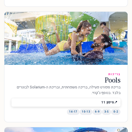
בריכות
Pools
בריכת ספורט פעילה, בריכה משפחתית, ובריכת ה-Solarium לבוגרים
בלבד. בנוסף ג'קוזי.
סיפון 11
14-17
10-13
6-9
3-5
0-2