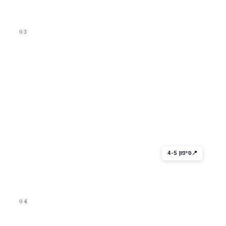
03
לילה בעיר
Music Hall · Schooner Bar ·
Boleros
שלושה ברים עם מופעים חיים — Music Hall (להקות), Schooner
Bar (פסנתר), Boleros (סלסה לטיני).
סיפון 4-5
04