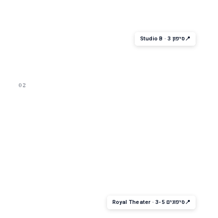
מופע ההחלקה הקלאסי — מתחרי אולימפיאדה לשעבר, תפאורה
ואורות. הסיגנייצר של Voyager-class. רק 2 מופעים בכל הפלגה —
תזמינו מוקדם.
סיפון 3 · Studio B
02
מופע הפקה
Royal Theater Production
מופע הפקה של Royal Caribbean — שירה, ריקוד, אקרובטיקה. תוכן
משתנה לפי אנייה (תלוי בחבילת הסיבוב).
סיפונים 3-5 · Royal Theater