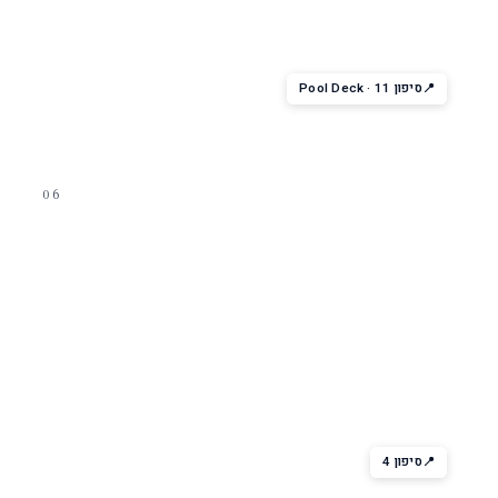
מסיבת בריכה בערב — DJ, ריקודים, קוקטיילים. רק באניות שעברו
Royal Amplified עם מתחם בידור משופר.
סיפון 11 · Pool Deck
06
אירועי סיפון
Spotlight Karaoke
בר קריוקי מואר — מאות שירים, מסכי ענק. כל גיל מוזמן. כיף משפחתי
קלאסי.
סיפון 4