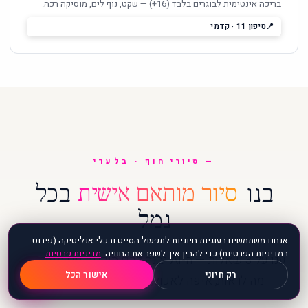
בריכה אינטימית לבוגרים בלבד (16+) — שקט, נוף לים, מוסיקה רכה.
סיפון 11 · קדמי
סיורי חוף · בלעדי
בנו
סיור מותאם אישית
בכל
נמל
אנחנו משתמשים בעוגיות חיוניות לתפעול הסייט ובכלי אנליטיקה (פירוט
במדיניות הפרטיות) כדי להבין איך לשפר את החוויה.
מדיניות פרטיות
ענו על 3 שאלות — ה-AI יבנה לכם תוכנית יום מפורטת.
💬
רק חיוני
אישור הכל
מה לראות, איפה לאכול, איך להגיע, ומה לזכור.