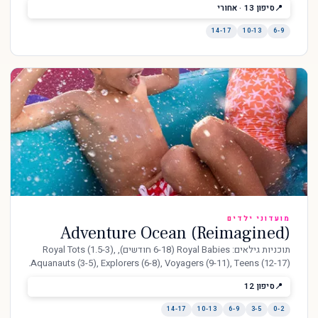
סיפון 13 · אחורי
14-17
10-13
6-9
מועדוני ילדים
Adventure Ocean (Reimagined)
תוכניות גילאים: Royal Babies (6-18 חודשים), Royal Tots (1.5-3),
Aquanauts (3-5), Explorers (6-8), Voyagers (9-11), Teens (12-17).
סיפון 12
14-17
10-13
6-9
3-5
0-2