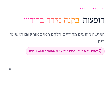
בידור עולמי
הופעות
בקנה מידה ברודווי
חמישה מופעים מקוריים, חלקם רואים אור פעם ראשונה
בים.
👇 לחצו על תמונה וקבלו טיפ אישי מהעוזר ה-AI שלכם
01
מופע על קרח
Studio B Ice Show