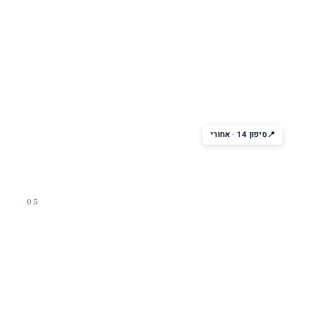
מסיבת קומה עליונה
Viking Crown Lounge
הסלון העליון בלילה הופך למועדון — מוסיקה, ריקודים, נוף לים.
מסיבות עם DJ עד אחר חצות.
סיפון 14 · אחורי
05
מסיבת בריכה
Deck Parties