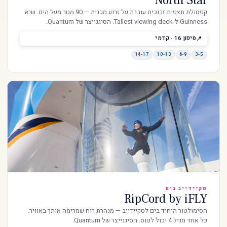
North Star
קפסולת תצפית זכוכית עוברת על זרוע מכנית — 90 מטר מעל הים. שיא
Guinness ל-Tallest viewing deck. הסיגנייצר של Quantum.
סיפון 16 · קדמי
14-17
10-13
6-9
3-5
סקיידייב בים
RipCord by iFLY
הסימולטור היחיד בים לסקיידייב — מנהרת רוח שמרימה אותך באוויר.
כל אחד מגיל 4 יכול לטוס. הסיגנייצר של Quantum.