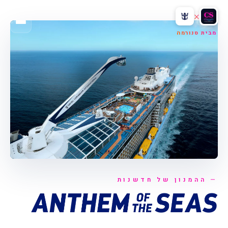
×
מבית סנורמה
ההמנון של חדשנות
אנת'מי · העוזר האישי שלכם