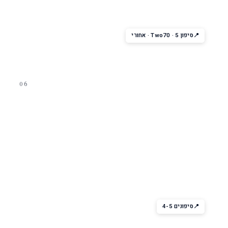
הופעות מקוריות ב-4K על מסך ענק — כאילו אתם בקונצרט אמיתי. רק
ב-Quantum-class.
סיפון 5 · Two70 · אחורי
06
לילה בעיר
Music Hall · Boleros · Schooner
Bar
שלושה ברים עם מופעים חיים — Music Hall (להקות רוק/פופ),
Boleros (סלסה לטיני), Schooner Bar (פסנתר וים-מורשת).
סיפונים 4-5