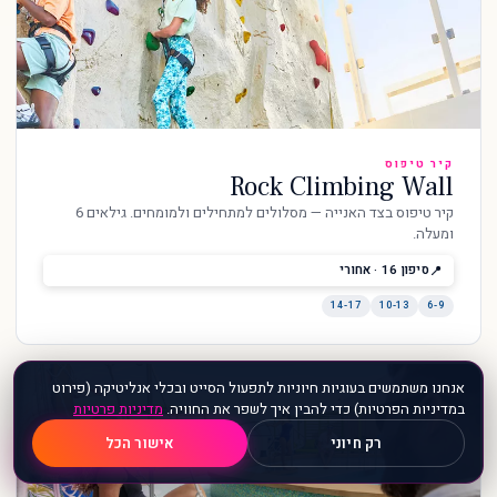
קיר טיפוס
Rock Climbing Wall
קיר טיפוס בצד האנייה — מסלולים למתחילים ולמומחים. גילאים 6
ומעלה.
סיפון 16 · אחורי
14-17
10-13
6-9
אנחנו משתמשים בעוגיות חיוניות לתפעול הסייט ובכלי אנליטיקה (פירוט
במדיניות הפרטיות) כדי להבין איך לשפר את החוויה.
מדיניות פרטיות
💬
רק חיוני
אישור הכל