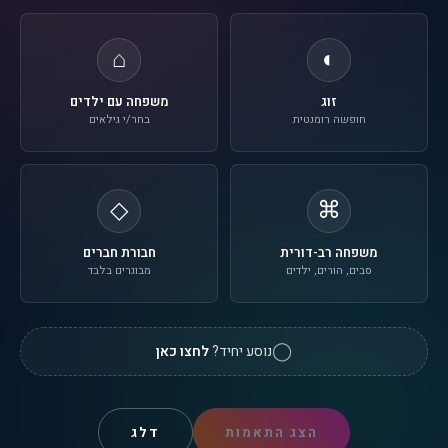
⌂
◐
זוג
משפחה עם ילדים
חופשה רומנטית
בחר/י גילאים
◇
⌘
משפחה רב-דורית
חבורת חברים
סבים, הורים, ילדים
מבוגרים בלבד
◯
נוסע יחיד?
לחצו כאן
הצג התאמות
דלג