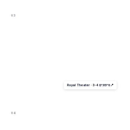
03
מחזמר מקורי
The Gift
מחזמר מקורי קסום ועוצר נשימה — סיפור פנטסטי בהפקה גדולה.
סיפונים 3-4 · Royal Theater
04