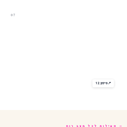
07
אוכל קסום
Wonderland (מופע + ארוחה)
במהלך הארוחה, מנות מתגלות עם אש, שמן זית או קרח יבש. תיאטרון
לחיך ולעין.
סיפון 12
פעילות לכל מצב רוח