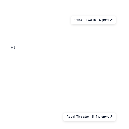
מופע קברט עם רקדנים, אקרובטים ומסכי ענק רובוטיים שזזים
בכוריאוגרפיה — שילוב טכנולוגיה ובידור. מומלץ מאוד.
סיפון 5 · Two70 · אחורי
02
מחזמר ברודווי
We Will Rock You
המחזמר הזוכה Olivier Award של Queen — שירים נצחיים בביצוע
חי. ייחודי ל-Anthem בסדרה.
סיפונים 3-4 · Royal Theater