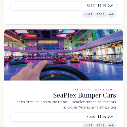
סיפון 16 · קדמי
14-17
10-13
6-9
בומפר קארס היחידים בים
SeaPlex Bumper Cars
בומפר קארס במתחם SeaPlex — מתחם הפנאי המקורה הגדול ביותר
בים. גם גלגיליות, כדורסל ופינג-פונג.
סיפון 15 · אחורי
14-17
10-13
6-9