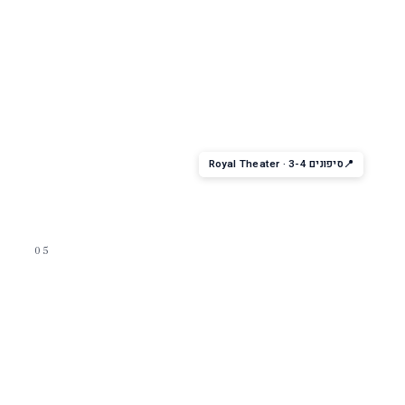
מופע מקורי
Royal Theater Production
מופע הפקה מרכזי — שירה, ריקוד, אקרובטיקה. תלוי באנייה (Pixels,
StarWater, ועוד).
סיפונים 3-4 · Royal Theater
05
קונצרט וירטואלי
Two70 Virtual Concert