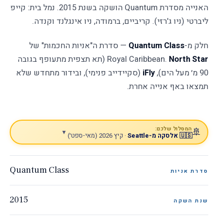
האנייה מסדרת Quantum הושקה בשנת 2015. נמל בית: קייפ
זמין/ה לשאלות
ליברטי (ניו ג'רזי). קריביים, ברמודה, ניו אינגלנד וקנדה.
חלק מ-
Quantum Class
— סדרת ה"אניות החכמות" של
North Star
Royal Caribbean.
(תא תצפית מתעופף בגובה
90 מ׳ מעל הים),
iFly
(סקיידייב פנימי), ובידור מתחדש שלא
תמצאו באף אנייה אחרת.
המסלול שלכם:
🚢
▾
🇺🇸 אלסקה מ-Seattle
· קיץ 2026 (מאי-ספט׳)
Quantum Class
סדרת אניות
2015
שנת השקה