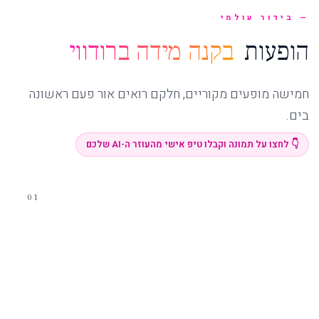
בידור עולמי
הופעות
בקנה מידה ברודווי
חמישה מופעים מקוריים, חלקם רואים אור פעם ראשונה
בים.
👇 לחצו על תמונה וקבלו טיפ אישי מהעוזר ה-AI שלכם
01
הסיגנייצר של QUANTUM
Two70 — Spectra's
Cabaret