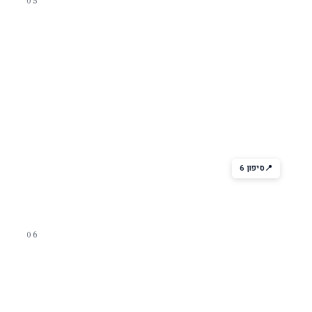
05
משחקי אירוח
Quest · Spotlight Karaoke
Quest — תכנית הגיים שואו האייקונית של RC (קומדיה למבוגרים
בלילה). Spotlight — בר קריוקי משפחתי.
סיפון 6
06