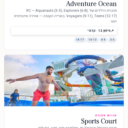
Adventure Ocean
תוכנית הילדים של RC — Aquanauts (3-5), Explorers (6-8),
Voyagers (9-11), Teens (12-17). באנייה הקטנה — אווירה אינטימית
יותר.
סיפון 12 · קדמי
14-17
10-13
6-9
3-5
מגרש ספורט
Sports Court
מגרש כדורסל וכדורגל-ים. שולחנות פינג-פונג. נוף לים.