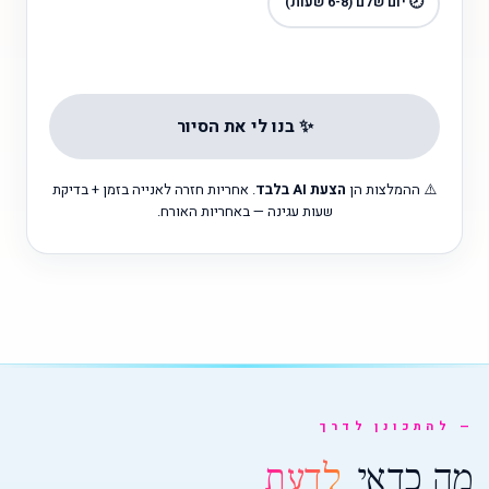
🕗 יום שלם (6-8 שעות)
✨ בנו לי את הסיור
⚠️ ההמלצות הן
הצעת AI בלבד
. אחריות חזרה לאנייה בזמן + בדיקת
שעות עגינה — באחריות האורח.
להתכונן לדרך
מה כדאי
לדעת