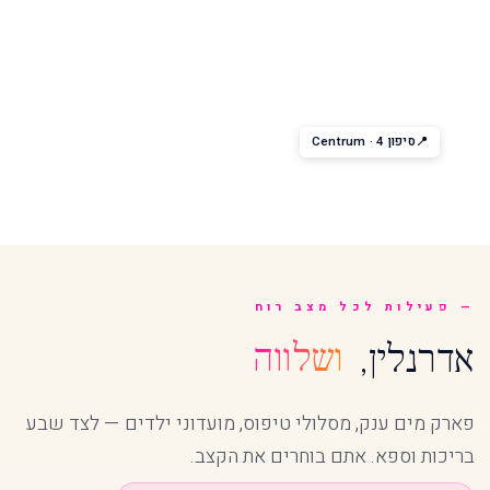
מסיבות מיוחדות
Centrum Themed Parties
מסיבות תחת ה-Centrum — נושאים כגון 60s, Disco, White Night.
שתפו ריקודים תחת מעליות הזכוכית.
סיפון 4 · Centrum
פעילות לכל מצב רוח
אדרנלין,
ושלווה
פארק מים ענק, מסלולי טיפוס, מועדוני ילדים — לצד שבע
בריכות וספא. אתם בוחרים את הקצב.