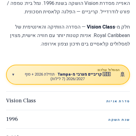
האנייה מסדרת Vision הושקה בשנת 1996. נמל בית: טמפה /
זמין/ה לשאלות
פורט לודרדייל. קריביים — הפלגה קלאסית חסכונית.
חלק מ-
Vision Class
— הסדרה הוותיקה והאינטימית של
Royal Caribbean. אניות קטנות יותר עם חוויה אישית, מצוין
למסלולים קלאסיים בים תיכון וצפון אירופה.
המסלול שלכם:
🚢
🇺🇸 קריביים מערבי מ-Tampa
· תחילת 2026 + סוף
▾
2026/2027 (7 לילות)
Vision Class
סדרת אניות
1996
שנת השקה