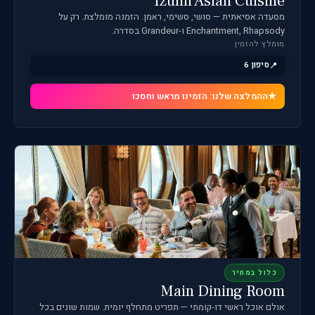
Izumi Asian Cuisine
מסעדה אסיאתית — סושי, סשימי, ראמן. הזמנה מומלצת. רק על
Enchantment, Rhapsody ו-Grandeur בסדרה.
מומלץ להזמין
סיפון 6
ההמלצה שלנו: הזמינו מראש וחסכו
כלול במחיר
Main Dining Room
אולם אוכל ראשי דו-קומתי — תפריט מתחלף יומית. שמות שונים בכל