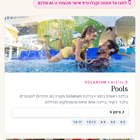
👇 לחצו על תמונה וקבלו טיפ אישי מהעוזר ה-AI שלכם
2 בריכות + SOLARIUM
Pools
בריכה ראשית בחוץ + בריכת Solarium מקורה (גג זכוכית) למבוגרים
בלבד. ג'קוזי. בריכה אחת פחות מהמחלקות הגדולות.
סיפון 9
14-17
10-13
6-9
3-5
0-2