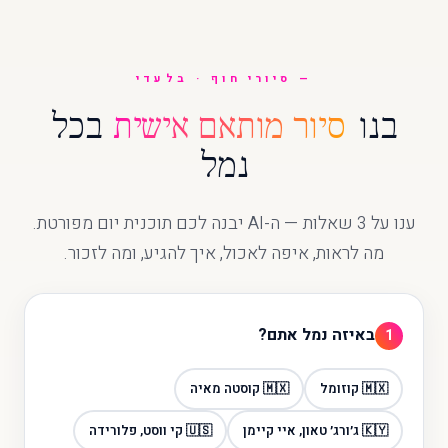
סיורי חוף · בלעדי
בנו
סיור מותאם אישית
בכל
נמל
ענו על 3 שאלות — ה-AI יבנה לכם תוכנית יום מפורטת.
מה לראות, איפה לאכול, איך להגיע, ומה לזכור.
באיזה נמל אתם?
1
🇲🇽 קוזומל
🇲🇽 קוסטה מאיה
🇰🇾 ג׳ורג׳ טאון, איי קיימן
🇺🇸 קי ווסט, פלורידה