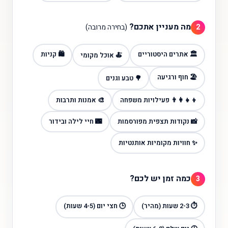
מה מעניין אתכם?
2
(בחירה מרובה)
🏛️ אתרים היסטוריים
🛍️ קניות
🍝 אוכל מקומי
🏖️ חוף ורגיעה
🌳 טבע וגנים
👨‍👩‍👧‍👦 פעילויות משפחה
🎨 אמנות ותרבות
📸 נקודות תצפית מפורסמות
🌃 חיי לילה ובידור
✨ חוויות מקומיות אותנטיות
כמה זמן יש לכם?
3
⏱️ 2-3 שעות (מהיר)
🕒 חצי יום (4-5 שעות)