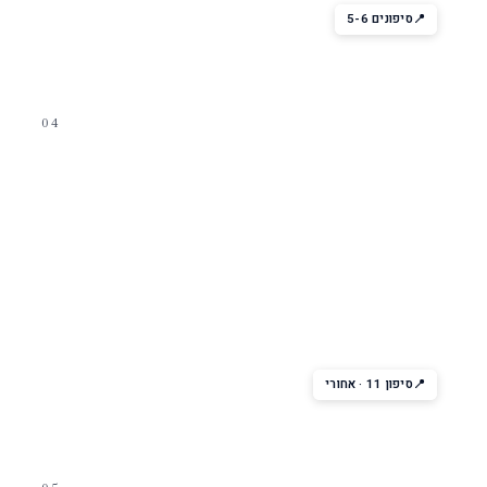
סיפונים 5-6
04
מסיבת לילה
Some Enchanted Evening /
Viking Crown
הסלון הראשי לערבים — להקות חיות, ריקודים, מסיבות. שם הסלון
משתנה לפי אנייה. נוף לים מקומה עליונה.
סיפון 11 · אחורי