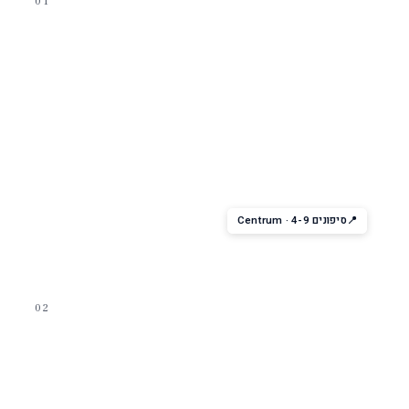
01
מופע אקרובטיקה
Centrum Aerial
Show
מופע אקרובטים מהקומות העליונות של ה-Centrum — אורות,
מוסיקה, רגעים מרהיבים. הסיגנייצר של הסדרה.
סיפונים 4-9 · Centrum
02