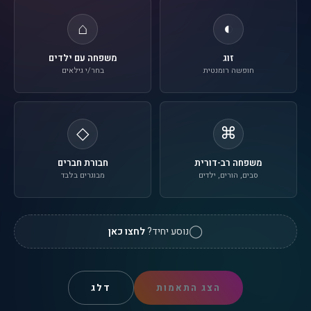
⌂
◐
זוג
משפחה עם ילדים
חופשה רומנטית
בחר/י גילאים
◇
⌘
משפחה רב-דורית
חבורת חברים
סבים, הורים, ילדים
מבוגרים בלבד
◯
נוסע יחיד?
לחצו כאן
הצג התאמות
דלג