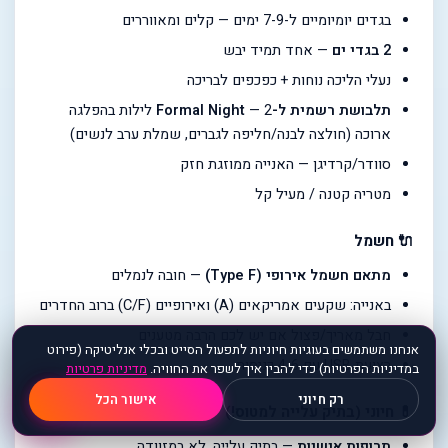
בגדים יומיומיים ל-7-9 ימים — קלים ומאווררים
2 בגדי ים
— אחד תמיד יבש
נעלי הליכה נוחות + כפכפים לבריכה
תלבושת רשמית ל-Formal Night
— 2 לילות בהפלגה
ארוכה (חולצה לבנה/חליפה לגברים, שמלת ערב לנשים)
סוודר/קרדיגן — האנייה ממוזגת חזק
מטריה קטנה / מעיל קל
🔌 חשמל
מתאם חשמל אירופי (Type F)
— חובה לנמלים
באנייה: שקעים אמריקאים (A) ואירופיים (C/F) ברוב החדרים
חבל מאריך/פצול אם יש לכם הרבה מטענים
אנחנו משתמשים בעוגיות חיוניות לתפעול הסייט ובכלי אנליטיקה (פירוט
רצועת USB עם 4-6 כניסות
במדיניות הפרטיות) כדי להבין איך לשפר את החוויה.
מדיניות פרטיות
💬
רק חיוני
אישור הכל
💊 חיוני (בתיק עלייה למטוס!)
תרופות אישיות
— בתיק עלייה, לא במזוודה