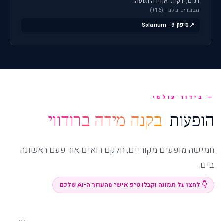
דגים, ירקות. אווירה רגועה.
מבוגרים בלבד (16+)
סיפון 9 · Solarium
בידור עולמי
הופעות
בקנה מידה ברודווי
חמישה מופעים מקוריים, חלקם רואים אור פעם ראשונה
בים.
👇 לחצו על תמונה וקבלו טיפ אישי מהעוזר ה-AI שלכם