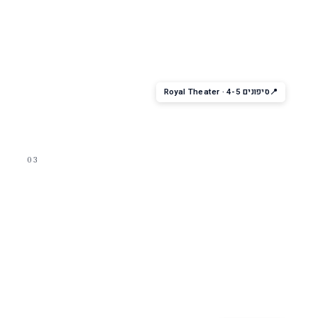
מופע הפקה
Royal Theater Productions
הפקות ברודווי-style — שירה, ריקוד, אקרובטיקה. הצוות יותר אינטימי
מהאניות הגדולות.
סיפונים 4-5 · Royal Theater
03
לילה בעיר
Schooner Bar · Boleros
שני ברים אגדיים של RC — Schooner Bar (פסנתר ימי-מסורתי),
Boleros (לטיני, סלסה).