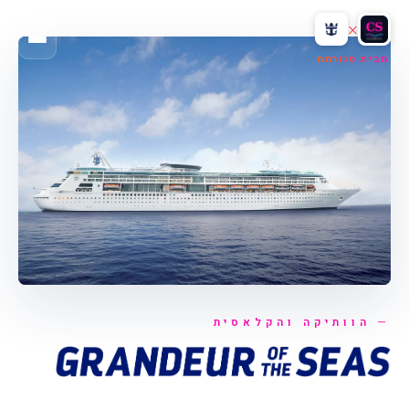
×
מבית סנורמה
הוותיקה והקלאסית
גרנדי · העוזר האישי שלכם