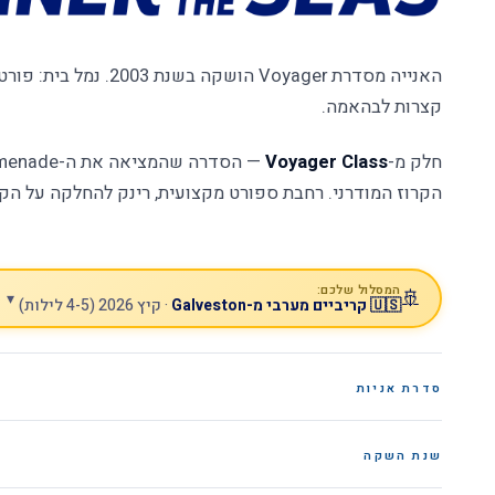
האנייה מסדרת Voyager הושקה ב
קצרות לבהאמה.
חלק מ-
Voyager Class
הקרוז המודרני. רחבת ספורט מקצועית, רינק להחלקה על הקר
המסלול שלכם:
🚢
▾
🇺🇸 קריביים מערבי מ-Galveston
· קיץ 2026 (4-5 לילות)
סדרת אניות
שנת השקה