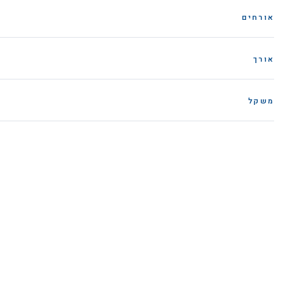
אורחים
אורך
משקל