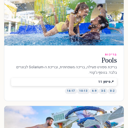
בריכות
Pools
בריכת ספורט פעילה, בריכה משפחתית, ובריכת ה-Solarium לבוגרים
בלבד. בנוסף ג'קוזי.
סיפון 11
14-17
10-13
6-9
3-5
0-2