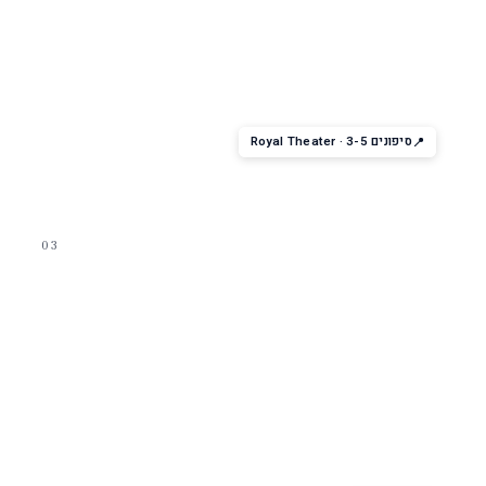
מופע הפקה
Royal Theater Production
מופע הפקה של Royal Caribbean — שירה, ריקוד, אקרובטיקה. תוכן
משתנה לפי אנייה (תלוי בחבילת הסיבוב).
סיפונים 3-5 · Royal Theater
03
לילה בעיר
Music Hall · Schooner Bar ·
Boleros
שלושה ברים עם מופעים חיים — Music Hall (להקות), Schooner
Bar (פסנתר), Boleros (סלסה לטיני).