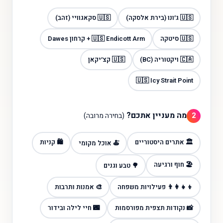
🇺🇸 ג׳ונו (בירת אלסקה)
🇺🇸 סקאגוויי (זהב)
🇺🇸 סיטקה
🇺🇸 Endicott Arm + קרחון Dawes
🇨🇦 ויקטוריה (BC)
🇺🇸 קצ׳יקאן
🇺🇸 Icy Strait Point
מה מעניין אתכם?
2
(בחירה מרובה)
🏛️ אתרים היסטוריים
🛍️ קניות
🍝 אוכל מקומי
🏖️ חוף ורגיעה
🌳 טבע וגנים
👨‍👩‍👧‍👦 פעילויות משפחה
🎨 אמנות ותרבות
📸 נקודות תצפית מפורסמות
🌃 חיי לילה ובידור