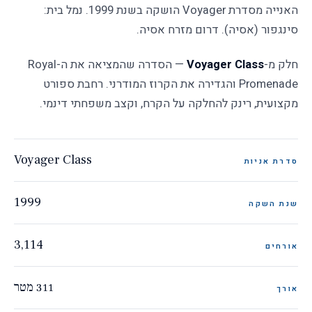
האנייה מסדרת Voyager הושקה בשנת 1999. נמל בית:
זמין/ה לשאלות
סינגפור (אסיה). דרום מזרח אסיה.
חלק מ-
Voyager Class
— הסדרה שהמציאה את ה-Royal
Promenade והגדירה את הקרוז המודרני. רחבת ספורט
מקצועית, רינק להחלקה על הקרח, וקצב משפחתי דינמי.
Voyager Class
סדרת אניות
1999
שנת השקה
3,114
אורחים
311 מטר
אורך