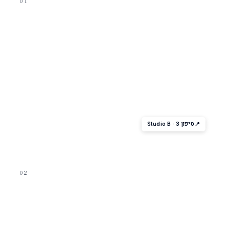
01
מופע על קרח
Studio B Ice Show
מופע ההחלקה הקלאסי — מתחרי אולימפיאדה לשעבר, תפאורה
ואורות. הסיגנייצר של Voyager-class. רק 2 מופעים בכל הפלגה —
תזמינו מוקדם.
סיפון 3 · Studio B
02