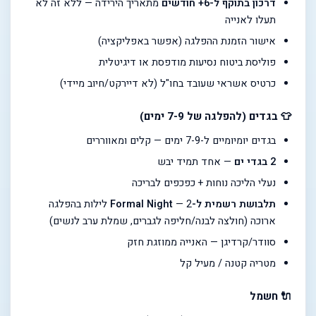
דרכון בתוקף ל-6+ חודשים
מתאריך הירידה — ללא זה לא
תעלו לאנייה
אישור הזמנת ההפלגה (אפשר באפליקציה)
פוליסת ביטוח נסיעות מודפסת או דיגיטלית
כרטיס אשראי שעובד בחו"ל (לא דיירקט/חיוב מיידי)
👕 בגדים (להפלגה של 7-9 ימים)
בגדים יומיומיים ל-7-9 ימים — קלים ומאווררים
2 בגדי ים
— אחד תמיד יבש
נעלי הליכה נוחות + כפכפים לבריכה
תלבושת רשמית ל-Formal Night
— 2 לילות בהפלגה
ארוכה (חולצה לבנה/חליפה לגברים, שמלת ערב לנשים)
סוודר/קרדיגן — האנייה ממוזגת חזק
מטריה קטנה / מעיל קל
🔌 חשמל