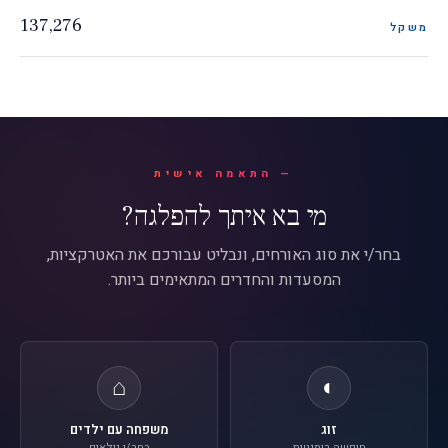
137,276
משקל
התאמה אישית
מי בא איתך להפלגה?
בחר/י את סוג האורחים, ונבליט עבורכם את האטרקציות,
המסעדות והחדרים המתאימים ביותר.
⌂
◐
זוג
משפחה עם ילדים
חופשה רומנטית
בחר/י גילאים