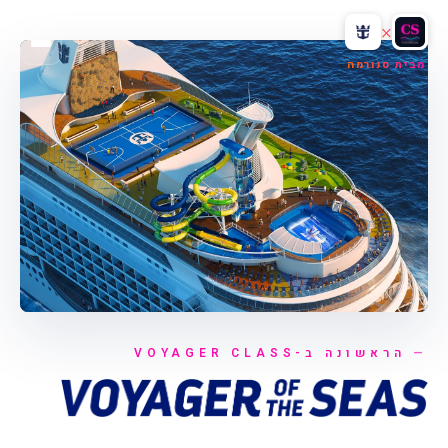
×
מבית סנורמה
הראשונה ב-VOYAGER CLASS
ווייגי · העוזר האישי שלכם