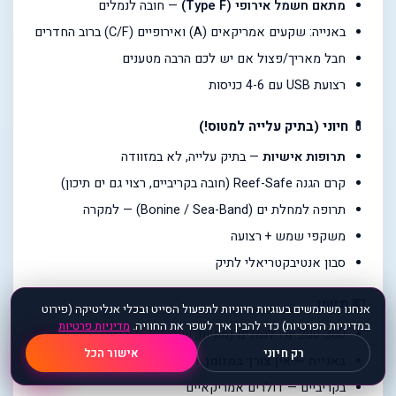
מתאם חשמל אירופי (Type F)
— חובה לנמלים
באנייה: שקעים אמריקאים (A) ואירופיים (C/F) ברוב החדרים
חבל מאריך/פצול אם יש לכם הרבה מטענים
רצועת USB עם 4-6 כניסות
💊 חיוני (בתיק עלייה למטוס!)
תרופות אישיות
— בתיק עלייה, לא במזוודה
קרם הגנה Reef-Safe (חובה בקריביים, רצוי גם ים תיכון)
תרופה למחלת ים (Bonine / Sea-Band) — למקרה
משקפי שמש + רצועה
סבון אנטיבקטריאלי לתיק
💶 מזומן
אנחנו משתמשים בעוגיות חיוניות לתפעול הסייט ובכלי אנליטיקה (פירוט
במדיניות הפרטיות) כדי להבין איך לשפר את החוויה.
מדיניות פרטיות
200-300 יורו לנמלים (מוניות, שירותים, מזכרות)
💬
רק חיוני
אישור הכל
באנייה — אין צורך במזומן.
הכל דרך SeaPass
בקריביים — דולרים אמריקאיים