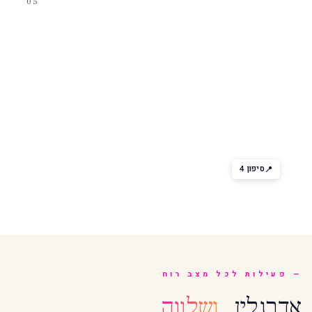
05
אירועי סיפון
Spotlight Karaoke
בר קריוקי מואר — מאות שירים, מסכי ענק. כל גיל מוזמן. כיף משפחתי
קלאסי.
סיפון 4
פעילות לכל מצב רוח
אדרנלין,
ושלווה