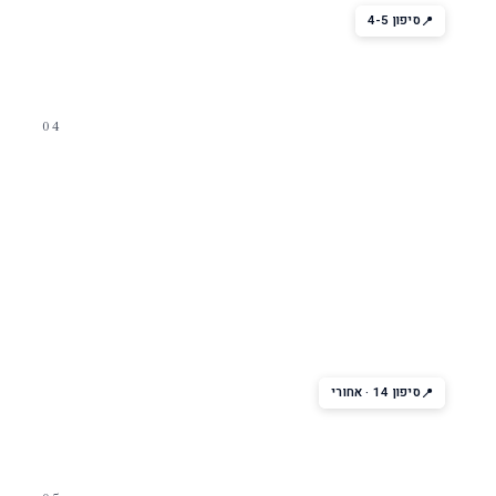
סיפון 4-5
04
מסיבת קומה עליונה
Viking Crown Lounge
הסלון העליון בלילה הופך למועדון — מוסיקה, ריקודים, נוף לים.
מסיבות עם DJ עד אחר חצות.
סיפון 14 · אחורי