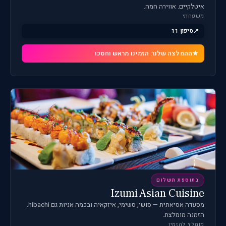
איטלקיים. אווירה חמה.
משפחתי
סיפון 11
ההמלצה שלנו: הזמינו מראש וחסכו
בתוספת תשלום
Izumi Asian Cuisine
מסעדה אסיאתית — סושי, סשימי, איזקאיה ובכמה אניות גם hibachi.
הזמנה מומלצת.
מומלץ להזמין